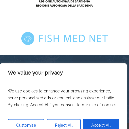
We value your privacy
This platform has been produced thanks to the financial
support of the European Union under the ENI CBC
Mediterranean Sea Basin Programme with a total financing of
We use cookies to enhance your browsing experience,
total budget EUR 2.242.131,50.
serve personalised ads or content, and analyse our traffic.
The contents of this platform are the sole responsibility of
Legacoop Agroalimentare and can under no circumstances
By clicking "Accept All", you consent to our use of cookies.
be regarded as reflecting the position of the European Union
or the Programme management structures.
Customise
Reject All
Accept All