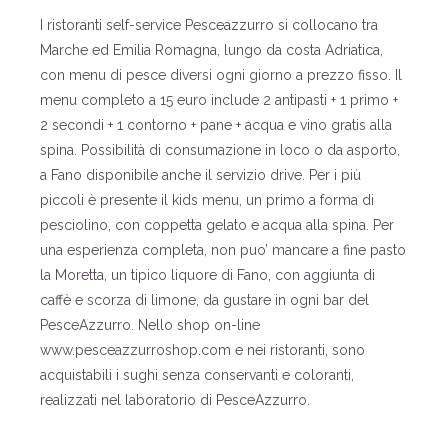
I ristoranti self-service Pesceazzurro si collocano tra
Marche ed Emilia Romagna, lungo da costa Adriatica,
con menu di pesce diversi ogni giorno a prezzo fisso. Il
menu completo a 15 euro include 2 antipasti + 1 primo +
2 secondi + 1 contorno + pane + acqua e vino gratis alla
spina. Possibilità di consumazione in loco o da asporto,
a Fano disponibile anche il servizio drive. Per i più
piccoli è presente il kids menu, un primo a forma di
pesciolino, con coppetta gelato e acqua alla spina. Per
una esperienza completa, non puo’ mancare a fine pasto
la Moretta, un tipico liquore di Fano, con aggiunta di
caffè e scorza di limone, da gustare in ogni bar del
PesceAzzurro. Nello shop on-line
www.pesceazzurroshop.com e nei ristoranti, sono
acquistabili i sughi senza conservanti e coloranti,
realizzati nel laboratorio di PesceAzzurro.