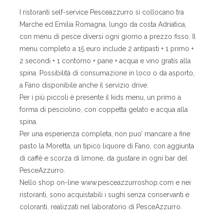
I ristoranti self-service Pesceazzurro si collocano tra
Marche ed Emilia Romagna, lungo da costa Adriatica,
con menu di pesce diversi ogni giorno a prezzo fisso. Il
menu completo a 15 euro include 2 antipasti + 1 primo +
2 secondi + 1 contorno + pane + acqua e vino gratis alla
spina. Possibilità di consumazione in loco o da asporto,
a Fano disponibile anche il servizio drive.
Per i più piccoli è presente il kids menu, un primo a
forma di pesciolino, con coppetta gelato e acqua alla
spina.
Per una esperienza completa, non puo’ mancare a fine
pasto la Moretta, un tipico liquore di Fano, con aggiunta
di caffè e scorza di limone, da gustare in ogni bar del
PesceAzzurro.
Nello shop on-line www.pesceazzurroshop.com e nei
ristoranti, sono acquistabili i sughi senza conservanti e
coloranti, realizzati nel laboratorio di PesceAzzurro.