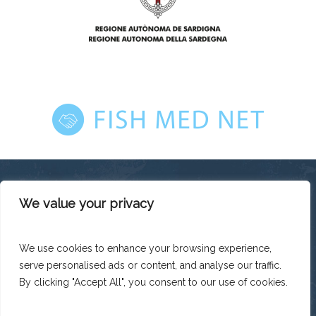
We value your privacy
This platform has been produced thanks to the financial
support of the European Union under the ENI CBC
Mediterranean Sea Basin Programme with a total financing of
We use cookies to enhance your browsing experience,
total budget EUR 2.242.131,50.
serve personalised ads or content, and analyse our traffic.
The contents of this platform are the sole responsibility of
Legacoop Agroalimentare and can under no circumstances
By clicking "Accept All", you consent to our use of cookies.
be regarded as reflecting the position of the European Union
or the Programme management structures.