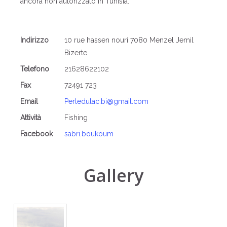
ancora non autorizzato in Tunisia.
Indirizzo
10 rue hassen nouri 7080 Menzel Jemil
Bizerte
Telefono
21628622102
Fax
72491 723
Email
Perledulac.bi@gmail.com
Attività
Fishing
Facebook
sabri.boukoum
Gallery