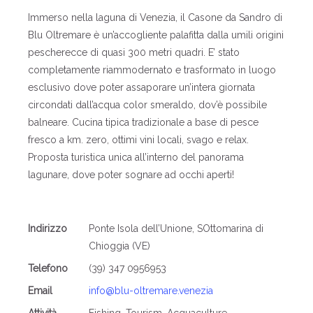
Immerso nella laguna di Venezia, il Casone da Sandro di
Blu Oltremare è un’accogliente palafitta dalla umili origini
pescherecce di quasi 300 metri quadri. E’ stato
completamente riammodernato e trasformato in luogo
esclusivo dove poter assaporare un’intera giornata
circondati dall’acqua color smeraldo, dov’è possibile
balneare. Cucina tipica tradizionale a base di pesce
fresco a km. zero, ottimi vini locali, svago e relax.
Proposta turistica unica all’interno del panorama
lagunare, dove poter sognare ad occhi aperti!
Indirizzo
Ponte Isola dell’Unione, SOttomarina di
Chioggia (VE)
Telefono
(39) 347 0956953
Email
info@blu-oltremare.venezia